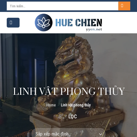
Skip
Tìm
kiếm:
to
content
LINH VẬT PHONG THỦY
Home
-
Linh vật phong thủy
LỌC