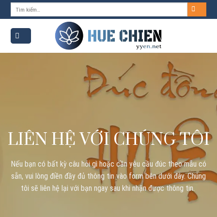
Skip
Tìm
kiếm:
to
content
LIÊN HỆ VỚI CHÚNG TÔI
Nếu bạn có bất kỳ câu hỏi gì hoặc cần yêu cầu đúc theo mẫu có
sẵn, vui lòng điền đầy đủ thông tin vào form bên dưới đây. Chúng
tôi sẽ liên hệ lại với bạn ngay sau khi nhận được thông tin.