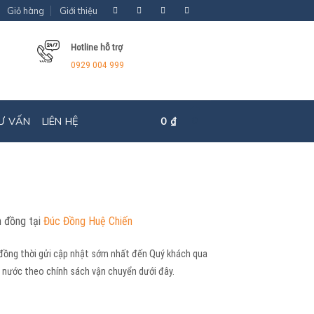
Giỏ hàng
Giới thiệu
Hotline hỗ trợ
0929 004 999
Ư VẤN
LIÊN HỆ
0
₫
0
h đồng tại
Đúc Đồng Huệ Chiến
 đồng thời gửi cập nhật sớm nhất đến Quý khách qua
ả nước theo chính sách vận chuyển dưới đây.