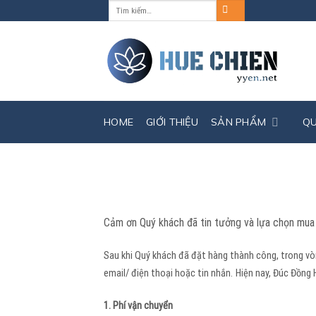
Tìm
Skip
kiếm:
to
content
HOME
GIỚI THIỆU
SẢN PHẨM
Q
Cảm ơn Quý khách đã tin tưởng và lựa chọn mua
Sau khi Quý khách đã đặt hàng thành công, trong vò
email/ điện thoại hoặc tin nhắn.
Hiện nay, Đúc Đồng 
1. Phí vận chuyển