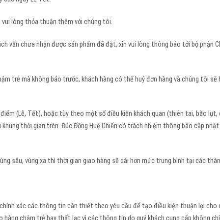
vui lòng thỏa thuận thêm với chúng tôi.
ch vẫn chưa nhận được sản phẩm đã đặt, xin vui lòng thông báo tới bộ phận 
hậm trễ mà không báo trước, khách hàng có thể huỷ đơn hàng và chúng tôi sẽ 
 điểm (Lễ, Tết), hoặc tùy theo một số điều kiện khách quan (thiên tai, bão lụt,
ới khung thời gian trên. Đúc Đồng Huệ Chiến có trách nhiệm thông báo cập nhật
ng sâu, vùng xa thì thời gian giao hàng sẽ dài hơn mức trung bình tại các thàn
 chính xác các thông tin cần thiết theo yêu cầu để tạo điều kiện thuận lợi cho
o hàng chậm trễ hay thất lạc vì các thông tin do quý khách cung cấp không chí